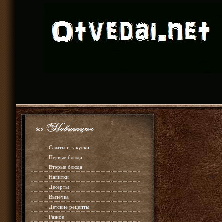
»
Салаты и закуски
»
Первые блюда
»
Вторые блюда
»
Напитки
»
Десерты
»
Выпечка
»
Детские рецепты
»
Разное