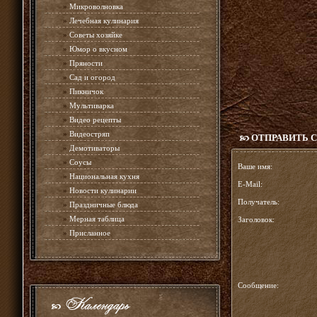
»
Микроволновка
»
Лечебная кулинария
»
Советы хозяйке
»
Юмор о вкусном
»
Пряности
»
Сад и огород
»
Пикничок
»
Мультиварка
»
Видео рецепты
»
Видеостряп
ОТПРАВИТЬ 
»
Демотиваторы
»
Соусы
Ваше имя:
»
Национальная кухня
E-Mail:
»
Новости кулинарии
Получатель:
»
Праздничные блюда
»
Мерная таблица
Заголовок:
»
Присланное
Сообщение: