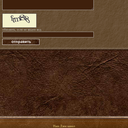
обновить, если не виден код
.
Наш Дзен канал